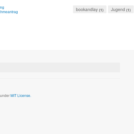
ung
bookandlay
Jugend
(1)
(1)
ahmeantrag
d under
MIT License.